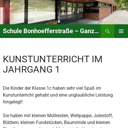
Zum
Inhalt
springen
Suchen
Schule Bonhoefferstraße – Ganztagsbetreute Schule mit drei Vorschulklassen
PRIMÄR
MENÜ
KUNSTUNTERRICHT IM
JAHRGANG 1
Die Kinder der Klasse 1c haben sehr viel Spaß im
Kunstunterricht gehabt und eine unglaubliche Leistung
hingelegt!
Sie haben mit kleinen Müllresten, Wellpappe, Jutestoff,
Blättern, kleinen Fundstücken, Baumrinde und kleinen