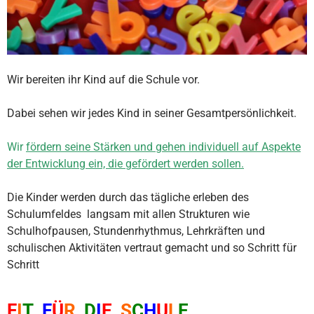
Wir bereiten ihr Kind auf die Schule vor.
Dabei sehen wir jedes Kind in seiner Gesamtpersönlichkeit.
Wir
fördern seine Stärken und gehen individuell auf Aspekte
der Entwicklung ein, die gefördert werden sollen.
Die Kinder werden durch das tägliche erleben des
Schulumfeldes langsam mit allen Strukturen wie
Schulhofpausen, Stundenrhythmus, Lehrkräften und
schulischen Aktivitäten vertraut gemacht und so Schritt für
Schritt
F
I
T
F
Ü
R
D
I
E
S
C
H
U
L
E